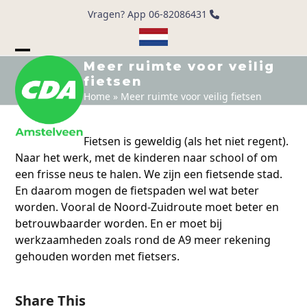
Skip
Vragen? App 06-82086431
to
content
Open
Close
Meer ruimte voor veilig
fietsen
mobile
mobile
Home
»
Meer ruimte voor veilig fietsen
menu
menu
Fietsen is geweldig (als het niet regent).
Naar het werk, met de kinderen naar school of om
een frisse neus te halen. We zijn een fietsende stad.
En daarom mogen de fietspaden wel wat beter
worden. Vooral de Noord-Zuidroute moet beter en
betrouwbaarder worden. En er moet bij
werkzaamheden zoals rond de A9 meer rekening
gehouden worden met fietsers.
Share This