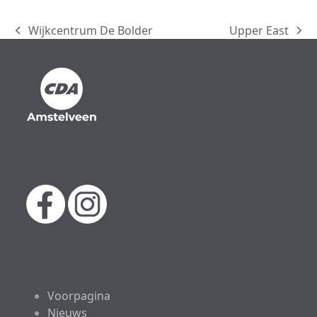
Wijkcentrum De Bolder
Upper East
previous
next
post:
post:
Voorpagina
Nieuws