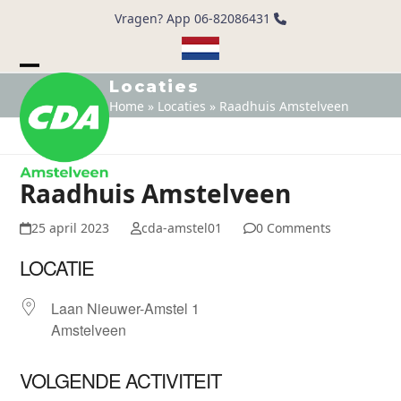
Skip
Vragen? App 06-82086431
to
content
Open
Close
Locaties
Home
»
Locaties
»
Raadhuis Amstelveen
mobile
mobile
menu
menu
Raadhuis Amstelveen
25 april 2023
cda-amstel01
0 Comments
LOCATIE
Laan Nieuwer-Amstel 1
Amstelveen
VOLGENDE ACTIVITEIT