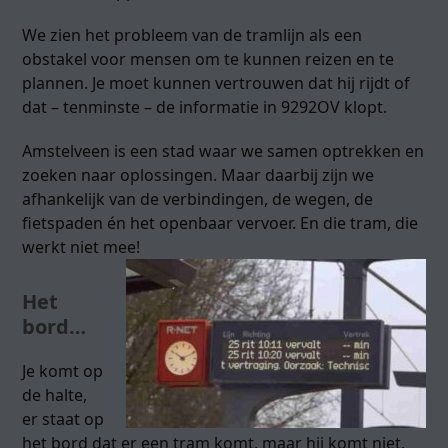
We zien het probleem van de tramlijn als een
obstakel voor mensen om te kunnen reizen en te
plannen. Je moet kunnen vertrouwen dat hij rijdt of
dat – tenminste – de informatie in 9292OV klopt.
Amstelveen is een stad waar we samen optrekken en
zoeken naar oplossingen. Maar daarbij zijn we
afhankelijk van de verbindingen, de wegen, de
fietspaden én het openbaar vervoer. En die tram, die
werkt niet mee!
Het
bord…
Je komt op
de halte,
er staat op
het bord dat er een tram komt, maar hij komt niet.