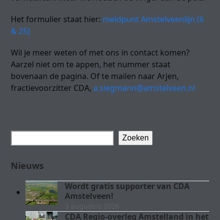
Het formulier staat hier:
meldpunt Amstelveenlijn (6
& 25)
Wil je meer weten of met ons in contact komen?
Aarzel niet om te appen, het nummer staat
bovenaan de pagina. Of te mailen naar Arjen,
fractievoorzitter CDA,
a.siegmann@amstelveen.nl
Zoeken
Nieuws
Wordt gratis supporter van CDA
Amstelveen!
3 augustus 2026
CDA Regio-overleg Amstelland in het