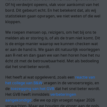
Of hij verdwijnt opeens, vlak voor aankomst van het
bord. Dit gebeurt echt. En het betekent dat, als wij
statistieken gaan opvragen, we niet weten of die wel
kloppen.
We roepen mensen op, reizigers, om het bij ons te
melden als er storing is, of als de tram niet komt. Dit
is de enige manier waarop we kunnen checken wat
er aan de hand is. We gaan dit natuurlijk voorleggen
aan R-net en dan gaan we van hen horen hoe het nu
écht zit met de betrouwbaarheid. Met als bedoeling
dat het snel beter wordt.
Het heeft al wat opgeleverd, zoals een
reactie van
het college van B&W
, vragen in de vervoersregio, en
de
toezegging van het GVB
dat het snel beter wordt.
Het GVB heeft inmiddels
verbeteringen
aangekondigd
, die we op zijn vroegst najaar 2026
verwachten. Maar we houden de vinger aan de pols.