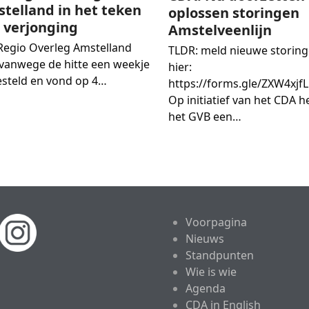
telland in het teken
oplossen storingen
 verjonging
Amstelveenlijn
Regio Overleg Amstelland
TLDR: meld nieuwe storin
vanwege de hitte een weekje
hier:
esteld en vond op 4…
https://forms.gle/ZXW4xjfL
Op initiatief van het CDA h
het GVB een…
Voorpagina
Nieuws
Standpunten
Wie is wie
Agenda
CDA in English