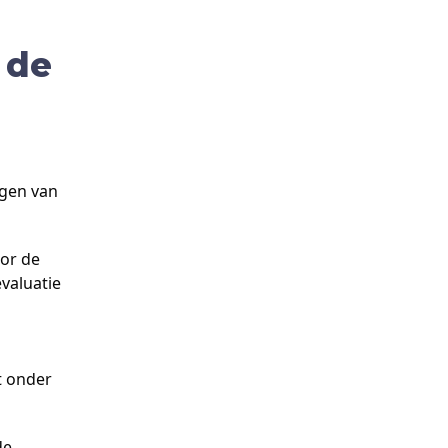
 de
egen van
oor de
valuatie
t onder
de