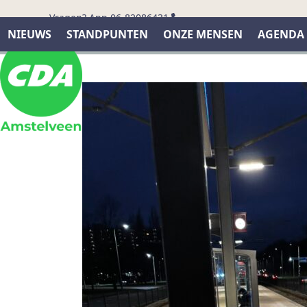
Skip
Vragen? App 06-82086431
to
NIEUWS
STANDPUNTEN
ONZE MENSEN
AGENDA
content
Nieuws