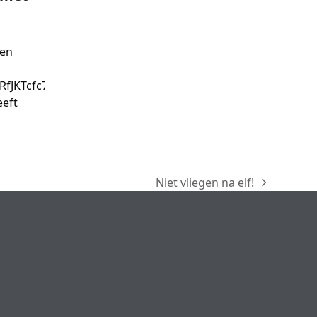
gen
RfJKTcfc7
eeft
Niet vliegen na elf!
next
post: