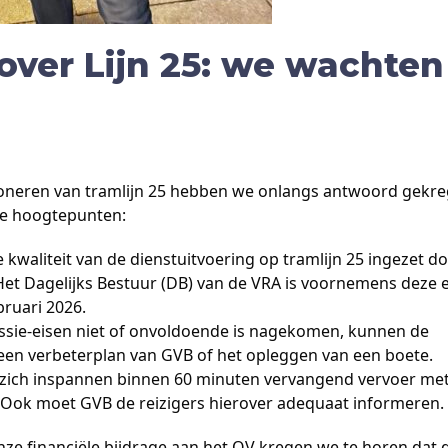
ver Lijn 25: we wachten
tioneren van tramlijn 25 hebben we onlangs antwoord gekr
le hoogtepunten:
e kwaliteit van de dienstuitvoering op tramlijn 25 ingezet d
et Dagelijks Bestuur (DB) van de VRA is voornemens deze e
bruari 2026.
ncessie-eisen niet of onvoldoende is nagekomen, kunnen de
 een verbeterplan van GVB of het opleggen van een boete.
VB zich inspannen binnen 60 minuten vervangend vervoer me
. Ook moet GVB de reizigers hierover adequaat informeren.
e financiële bijdrage aan het OV kregen we te horen dat 