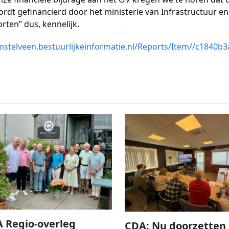
ordt gefinancierd door het ministerie van Infrastructuur en
rten” dus, kennelijk.
mstelveen.bestuurlijkeinformatie.nl/Reports/Item//c1840b3
 Regio-overleg
CDA: Nu doorzetten