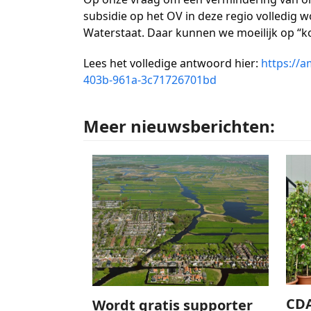
subsidie op het OV in deze regio volledig w
Waterstaat. Daar kunnen we moeilijk op “ko
Lees het volledige antwoord hier:
https://a
403b-961a-3c71726701bd
Meer nieuwsberichten:
CDA
Wordt gratis supporter