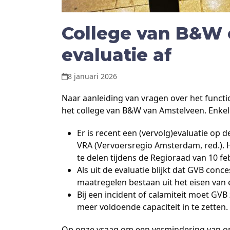
College van B&W o
evaluatie af
8 januari 2026
Naar aanleiding van vragen over het func
het college van B&W van Amstelveen. Enke
Er is recent een (vervolg)evaluatie op d
VRA (Vervoersregio Amsterdam, red.). H
te delen tijdens de Regioraad van 10 fe
Als uit de evaluatie blijkt dat GVB co
maatregelen bestaan uit het eisen van
Bij een incident of calamiteit moet G
meer voldoende capaciteit in te zetten
Op onze vraag om een vermindering van onz