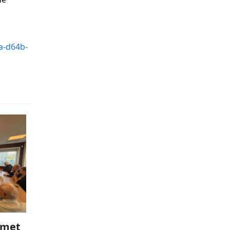
a-d64b-
 met