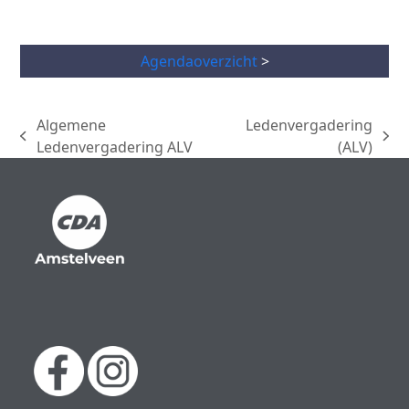
Agendaoverzicht
>
Algemene
Ledenvergadering
previous
next
Ledenvergadering ALV
(ALV)
post:
post: